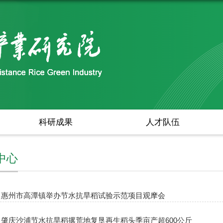
科研成果
人才队伍
中心
：惠州市高潭镇举办节水抗旱稻试验示范项目观摩会​
肇庆沙浦节水抗旱稻撂荒地复垦再生稻头季亩产超600公斤