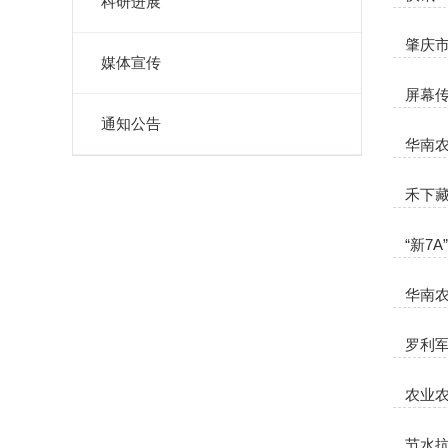
科研进展
肇庆市
媒体宣传
屏幕
通知公告
华南农
禾下藏
“新7
华南
罗利军
农业
节水抗