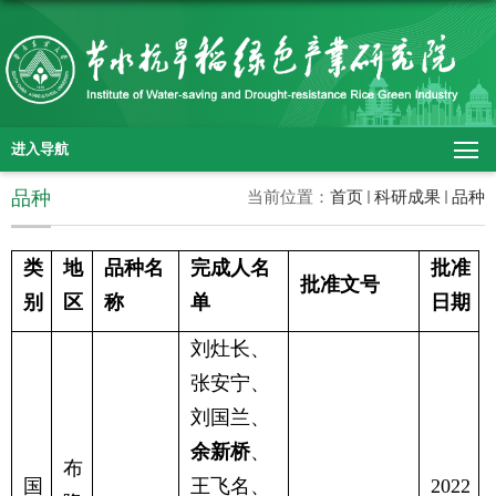
进入导航
品种
当前位置：
首页
科研成果
品种
类
地
品种名
完成人名
批准
批准文号
别
区
称
单
日期
刘灶长、
张安宁、
刘国兰、
余新桥
、
布
国
王飞名、
2022