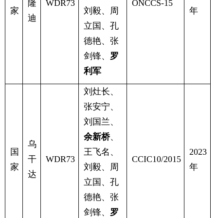
隆
WDR73
ONCCS-15
家
刘毅、周
年
迪
立国、孔
德艳、张
剑锋、
罗
利军
刘灶长、
张安宁、
刘国兰、
余新桥
、
乌
国
王飞名、
2023
干
WDR73
CCIC10/2015
家
刘毅、周
年
达
立国、孔
德艳、张
剑锋、
罗