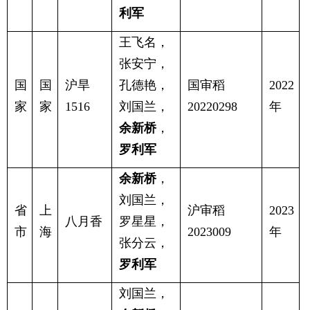
利军
王飞名，
张安宁，
国
国
沪旱
孔德艳，
国审稻
2022
家
家
1516
刘国兰，
20220298
年
余新桥
，
罗利军
余新桥
，
刘国兰，
省
上
沪审稻
2023
八月香
罗星星，
市
海
2023009
年
张分云，
罗利军
刘国兰，