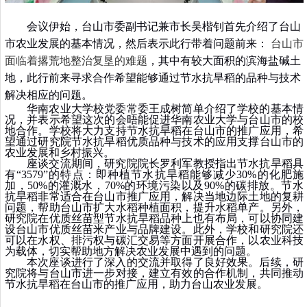
会议伊始，台山市委副书记兼市长吴楷钊首先介绍了台山
市农业发展的基本情况，然后表示此行带着问题前来：
台山市
面临着撂荒地整治复垦的难题
，其中有较大面积的滨海盐碱土
地，此行前来寻求合作希望能够通过节水抗旱稻的品种与技术
解决相应的问题。
华南农业大学校党委常委王成树简单介绍了学校的基本情
况，并表示希望这次的会晤能促进华南农业大学与台山市的校
地合作。学校将大力支持节水抗旱稻在台山市的推广应用，希
望通过研究院节水抗旱稻优质品种与技术的应用支撑台山市的
农业发展和乡村振兴。
座谈交流期间，研究院院长罗利军教授指出节水抗旱稻具
有“3579”的特点：即种植节水抗旱稻能够减少30%的化肥施
加，50%的灌溉水，70%的环境污染以及90%的碳排放。节水
抗旱稻非常适合在台山市推广应用，解决当地边际土地的复耕
问题，帮助台山市扩大水稻种植面积，提升水稻单产。另外，
研究院在优质丝苗型节水抗旱稻品种上也有布局，可以协同建
设台山市优质丝苗米产业与品牌建设。此外，学校和研究院还
可以在水权、排污权与碳汇交易等方面开展合作，以农业科技
为载体，切实帮助地方解决农业发展中遇到的问题。
本次座谈进行了深入的交流并取得了良好效果。后续，研
究院将与台山市进一步对接，建立有效的合作机制，共同推动
节水抗旱稻在台山市的推广应用，助力台山农业发展。