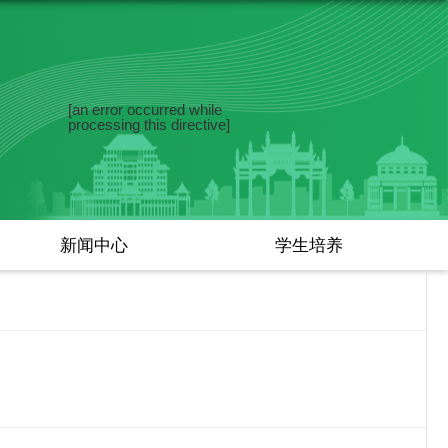
[an error occurred while
processing this directive]
新闻中心
学生培养