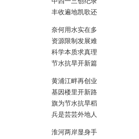
中四一三创纪录
丰收遍地凯歌还
奈何用水实在多
资源限制发展难
科学本质求真理
节水抗旱开新篇
黄浦江畔再创业
基因楼里开新路
旗为节水抗旱稻
兵是芸芸外地人
淮河两岸显身手