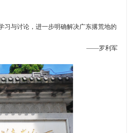
学习与讨论，进一步明确解决广东撂荒地的
——
罗利军