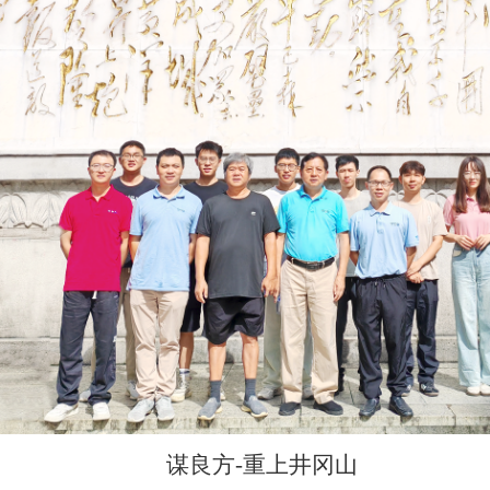
谋良方
-
重上井冈山