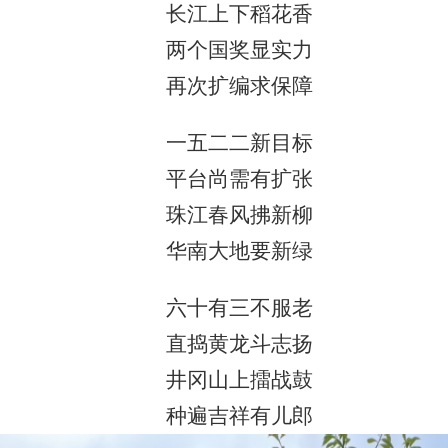
长江上下稻花香
两个国奖显实力
再次扩编求保障
一五二二新目标
平台尚需有扩张
珠江春风拂新柳
华南大地要新绿
六十有三不
服老
直捣黄龙斗志扬
井冈山上擂战鼓
种遍吉祥有儿郎