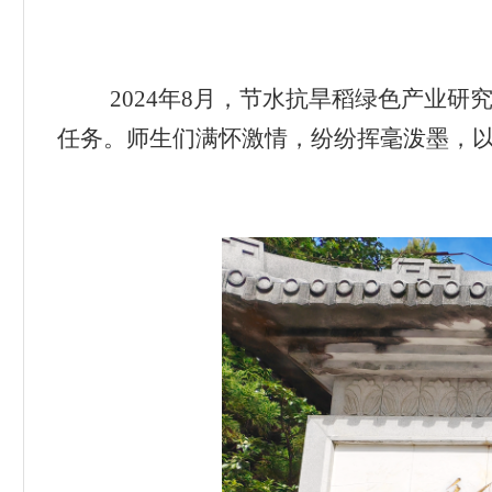
2024
年
8
月，节水抗旱稻绿色产业研
任务。师生们满怀激情，纷纷挥毫泼墨，