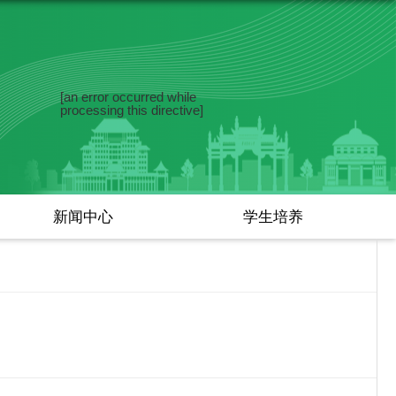
[an error occurred while
processing this directive]
新闻中心
学生培养